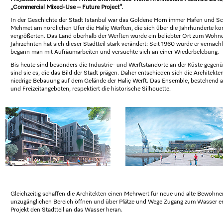
„Commercial Mixed-Use – Future Project“.
In der Geschichte der Stadt Istanbul war das Goldene Horn immer Hafen und Sch
Mehmet am nördlichen Ufer die Haliç Werften, die sich über die Jahrhunderte kon
vergrößerten. Das Land oberhalb der Werften wurde ein beliebter Ort zum Wohnen 
Jahrzehnten hat sich dieser Stadtteil stark verändert: Seit 1960 wurde er vernachl
begann man mit Aufräumarbeiten und versuchte sich an einer Wiederbelebung.
Bis heute sind besonders die Industrie- und Werftstandorte an der Küste gegenüb
sind sie es, die das Bild der Stadt prägen. Daher entschieden sich die Architekten
niedrige Bebauung auf dem Gelände der Haliç Werft. Das Ensemble, bestehend 
und Freizeitangeboten, respektiert die historische Silhouette.
Gleichzeitig schaffen die Architekten einen Mehrwert für neue und alte Bewohner,
unzugänglichen Bereich öffnen und über Plätze und Wege Zugang zum Wasser er
Projekt den Stadtteil an das Wasser heran.