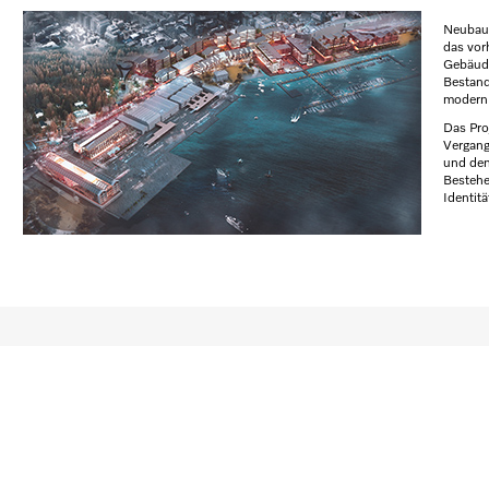
Neubau 
das vor
Gebäude 
Bestand
modern 
Das Pro
Vergang
und de
Bestehe
Identitä