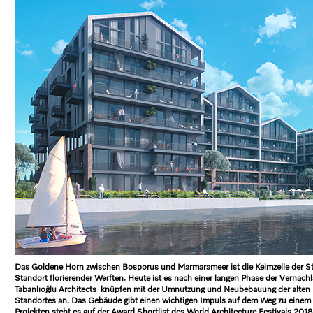
Das Goldene Horn zwischen Bosporus und Marmarameer ist die Keimzelle der Stad
Standort florierender Werften. Heute ist es nach einer langen Phase der Vernachl
Tabanlıoğlu Architects knüpfen mit der Umnutzung und Neubebauung der alten H
Standortes an. Das Gebäude gibt einen wichtigen Impuls auf dem Weg zu einem l
Projekten steht es auf der Award Shortlist des World Architecture Festivals 2018,