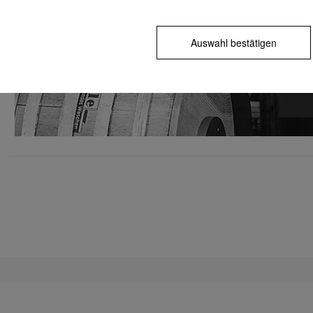
Reinh
eine 
Milch
Unte
Auswahl bestätigen
Besse
Zur 