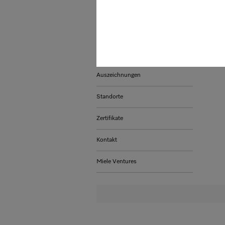
Positionierung
Hinweismanagement und
Beschwerdeverfahren
Nachhaltigkeit
Auszeichnungen
Standorte
Zertifikate
Kontakt
Miele Ventures