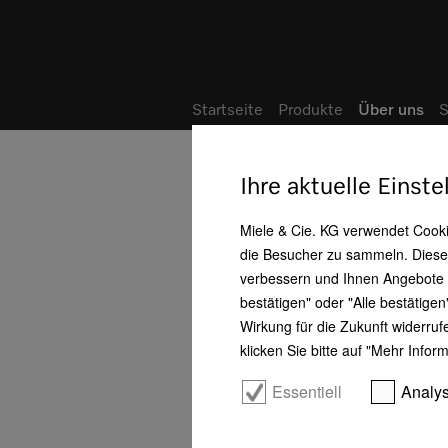
Startseite
Produkte
Über uns
S
Startseite
Über uns
Ihre aktuelle Einst
Miele & Cie. KG verwendet Cooki
Gute Gründe für Miele
die Besucher zu sammeln. Diese 
Philosophie
verbessern und Ihnen Angebote zu
bestätigen" oder "Alle bestätige
Historie
Wirkung für die Zukunft widerru
klicken Sie bitte auf "Mehr Infor
Geschäftsentwicklung
Essentiell
Analy
Management
Menschenrechte – Unsere