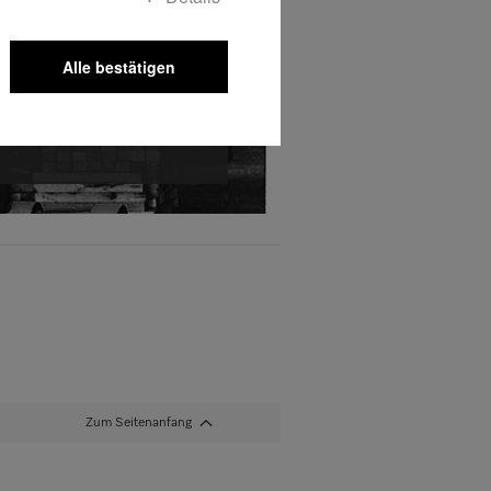
ard Zinkann 1899 in Herzebrock
Firma zur Herstellung von
zentrifugen. Ihr Leitmotiv wird zur
rnehmensphilosophie: „Immer
Alle bestätigen
r“.
Chronik
Zum Seitenanfang