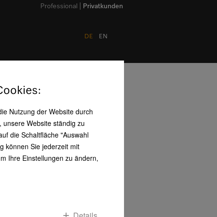
Professional
Privatkunden
DE
EN
 Cookies:
 die Nutzung der Website durch
, unsere Website ständig zu
auf die Schaltfläche "Auswahl
g können Sie jederzeit mit
torie
m Ihre Einstellungen zu ändern,
Familien prägen seit 125 Jahren das
nehmen: die Familien Miele und
nn.
lf Beschäftigten, vier Drehbänken
iner Bohrmaschine gründen der
iker Carl Miele und der Kaufmann
Details